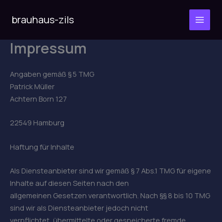
Zum
Inhalt
brauhaus-zils
MAI
springen
Impressum
MEN
Angaben gemäß § 5 TMG
Patrick Müller
Achtern Born 127
22549 Hamburg
Haftung für Inhalte
Als Diensteanbieter sind wir gemäß § 7 Abs.1 TMG für eigene
Inhalte auf diesen Seiten nach den
allgemeinen Gesetzen verantwortlich. Nach §§ 8 bis 10 TMG
sind wir als Diensteanbieter jedoch nicht
verpflichtet, übermittelte oder gespeicherte fremde