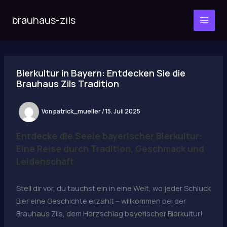
Zum
Inhalt
brauhaus-zils
MAI
springen
MEN
Bierkultur in Bayern: Entdecken Sie die
Brauhaus Zils Tradition
Von
patrick_mueller
/
15. Juli 2025
Entdecke die Seele bayerischer Bierkultur:
Eine Reise durch Tradition, Geschmack und
Leidenschaft
Stell dir vor, du tauchst ein in eine Welt, wo jeder Schluck
Bier eine Geschichte erzählt – willkommen bei der
Brauhaus Zils, dem Herzschlag bayerischer Bierkultur!